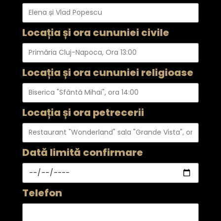
Locația și ora cununiei civile
Locația și ora cununiei religioase
Locația și ora petrecerii
Dată limită confirmare
Telefon