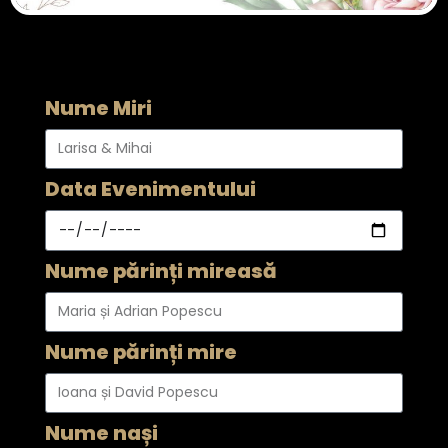
Nume Miri
Data Evenimentului
Nume părinți mireasă
Nume părinți mire
Nume nași