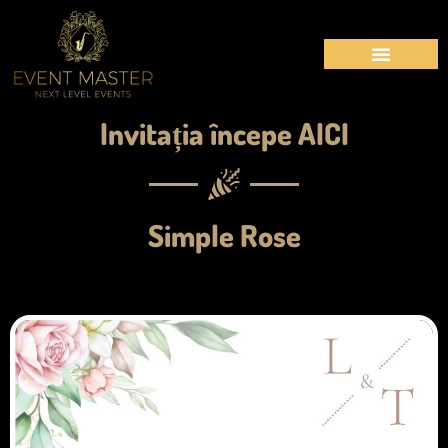
Invitația începe AICI
Simple Rose